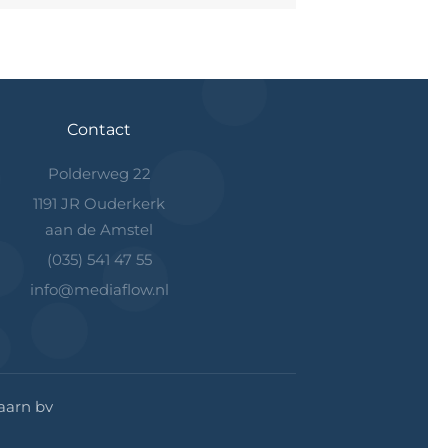
Contact
Polderweg 22
1191 JR Ouderkerk
aan de Amstel
(035) 541 47 55
info@mediaflow.nl
aarn bv