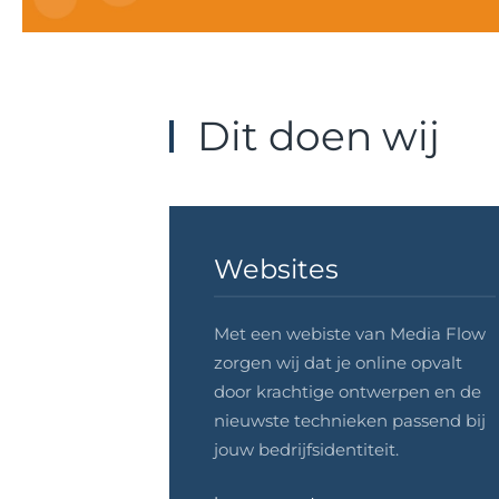
Dit doen wij
Websites
Met een webiste van Media Flow
zorgen wij dat je online opvalt
door krachtige ontwerpen en de
nieuwste technieken passend bij
jouw bedrijfsidentiteit.